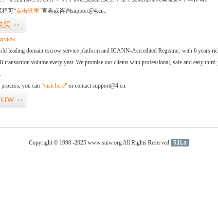
流程可
“点击这里”
查看或咨询support@4.cn。
购买
>>
erview:
orld leading domain escrow service platform and ICANN-Accredited Registrar, with 6 years ri
 transaction volume every year. We promise our clients with professional, safe and easy third-
.
d process, you can
“visit here”
or contact support@4.cn.
NOW
>>
Copyright © 1998 -2025 www.suiw.org All Rights Reserved
51La