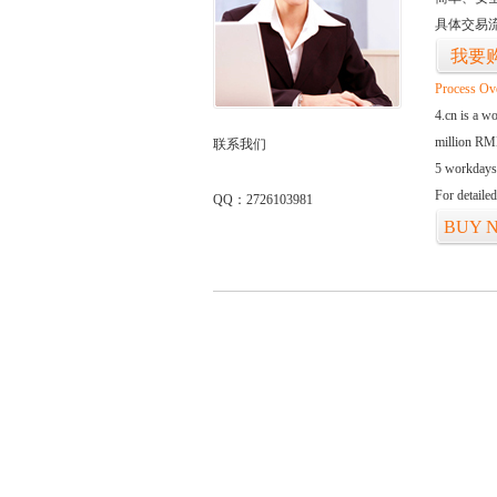
具体交易
我要
Process Ov
4.cn is a w
million RMB
联系我们
5 workdays
For detaile
QQ：2726103981
BUY 