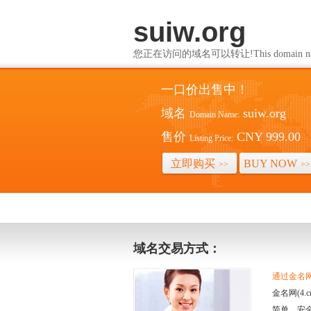
suiw.org
您正在访问的域名可以转让!This domain name i
一口价出售中！
域名
suiw.org
Domain Name:
售价
CNY 999.00
Listing Price:
立即购买
BUY NOW
>>
>>
域名交易方式：
通过金名网(
金名网(4
简单、安